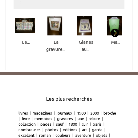
:
Le...
La
Glanes
Ma...
gravure...
au...
Les plus recherchés
livres
|
magazines
|
journaux
|
1900
|
2000
|
broche
|
livre
|
memoires
|
gravures
|
une
|
reliure
|
collection
|
pages
|
sauf
|
1800
|
cuir
|
paris
|
nombreuses
|
photos
|
editions
|
art
|
garde
|
excellent
|
roman
|
couleurs
|
aventure
|
objets
|