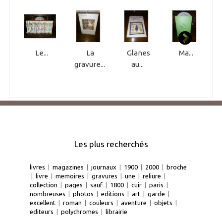
Le...
La
Glanes
Ma...
gravure...
au...
Les plus recherchés
livres
|
magazines
|
journaux
|
1900
|
2000
|
broche
|
livre
|
memoires
|
gravures
|
une
|
reliure
|
collection
|
pages
|
sauf
|
1800
|
cuir
|
paris
|
nombreuses
|
photos
|
editions
|
art
|
garde
|
excellent
|
roman
|
couleurs
|
aventure
|
objets
|
editeurs
|
polychromes
|
librairie