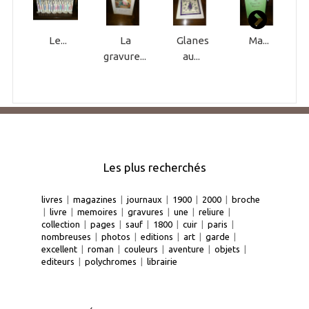
Le...
La
Glanes
Ma...
gravure...
au...
Les plus recherchés
livres
|
magazines
|
journaux
|
1900
|
2000
|
broche
|
livre
|
memoires
|
gravures
|
une
|
reliure
|
collection
|
pages
|
sauf
|
1800
|
cuir
|
paris
|
nombreuses
|
photos
|
editions
|
art
|
garde
|
excellent
|
roman
|
couleurs
|
aventure
|
objets
|
editeurs
|
polychromes
|
librairie