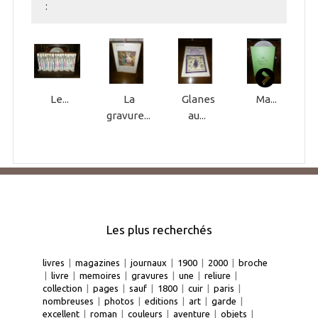
:
Le...
La
Glanes
Ma...
gravure...
au...
Les plus recherchés
livres
|
magazines
|
journaux
|
1900
|
2000
|
broche
|
livre
|
memoires
|
gravures
|
une
|
reliure
|
collection
|
pages
|
sauf
|
1800
|
cuir
|
paris
|
nombreuses
|
photos
|
editions
|
art
|
garde
|
excellent
|
roman
|
couleurs
|
aventure
|
objets
|