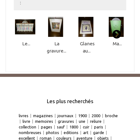
:
Le...
La
Glanes
Ma...
gravure...
au...
Les plus recherchés
livres
|
magazines
|
journaux
|
1900
|
2000
|
broche
|
livre
|
memoires
|
gravures
|
une
|
reliure
|
collection
|
pages
|
sauf
|
1800
|
cuir
|
paris
|
nombreuses
|
photos
|
editions
|
art
|
garde
|
excellent
|
roman
|
couleurs
|
aventure
|
objets
|