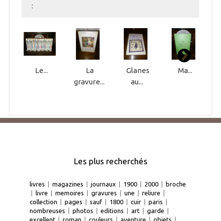
:
Le...
La
Glanes
Ma...
gravure...
au...
Les plus recherchés
livres
|
magazines
|
journaux
|
1900
|
2000
|
broche
|
livre
|
memoires
|
gravures
|
une
|
reliure
|
collection
|
pages
|
sauf
|
1800
|
cuir
|
paris
|
nombreuses
|
photos
|
editions
|
art
|
garde
|
excellent
|
roman
|
couleurs
|
aventure
|
objets
|