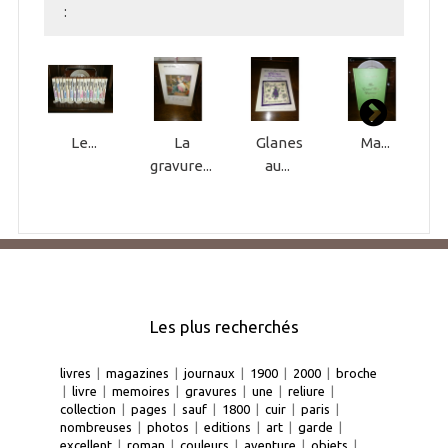
:
Le...
La
Glanes
Ma...
gravure...
au...
Les plus recherchés
livres
|
magazines
|
journaux
|
1900
|
2000
|
broche
|
livre
|
memoires
|
gravures
|
une
|
reliure
|
collection
|
pages
|
sauf
|
1800
|
cuir
|
paris
|
nombreuses
|
photos
|
editions
|
art
|
garde
|
excellent
|
roman
|
couleurs
|
aventure
|
objets
|