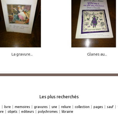
La gravure...
Glanes au...
Les plus recherchés
e
|
livre
|
memoires
|
gravures
|
une
|
reliure
|
collection
|
pages
|
sauf
|
ure
|
objets
|
editeurs
|
polychromes
|
librairie