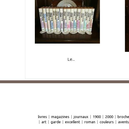
Le...
livres
|
magazines
|
journaux
|
1900
|
2000
|
broch
|
art
|
garde
|
excellent
|
roman
|
couleurs
|
avent