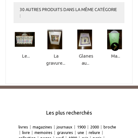
30 AUTRES PRODUITS DANS LA MÊME CATÉGORIE
:
Le...
La
Glanes
Ma...
gravure...
au...
Les plus recherchés
livres
|
magazines
|
journaux
|
1900
|
2000
|
broche
|
livre
|
memoires
|
gravures
|
une
|
reliure
|
collection
|
pages
|
sauf
|
1800
|
cuir
|
paris
|