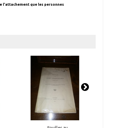
 de l'attachement que les personnes
Fouilles au...
M