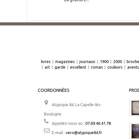
livres
|
magazines
|
journaux
|
1900
|
2000
|
broch
|
art
|
garde
|
excellent
|
roman
|
couleurs
|
avent
COORDONNÉES
PROD
Atypique 84, La Capelle-lès-
Boulogne
Appelez-nous au :
07.69.46.41.78
E-mail :
vero@atypique84.fr