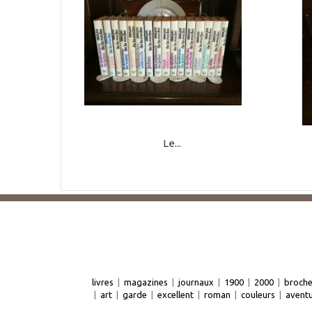
Le...
livres
|
magazines
|
journaux
|
1900
|
2000
|
broch
|
art
|
garde
|
excellent
|
roman
|
couleurs
|
avent