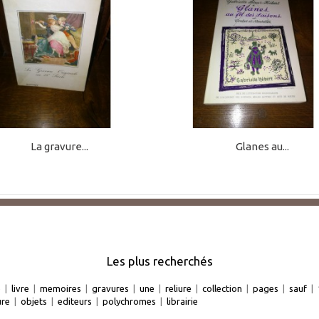
La gravure...
Glanes au...
Les plus recherchés
e
|
livre
|
memoires
|
gravures
|
une
|
reliure
|
collection
|
pages
|
sauf
|
ure
|
objets
|
editeurs
|
polychromes
|
librairie