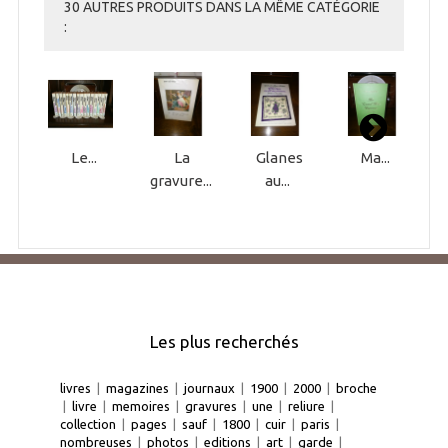
30 AUTRES PRODUITS DANS LA MÊME CATÉGORIE
:
Le...
La
Glanes
Ma...
gravure...
au...
Les plus recherchés
livres
|
magazines
|
journaux
|
1900
|
2000
|
broche
|
livre
|
memoires
|
gravures
|
une
|
reliure
|
collection
|
pages
|
sauf
|
1800
|
cuir
|
paris
|
nombreuses
|
photos
|
editions
|
art
|
garde
|