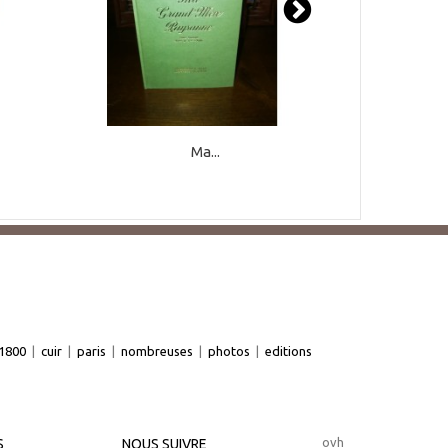
Ma...
1800
|
cuir
|
paris
|
nombreuses
|
photos
|
editions
ovh
S
NOUS SUIVRE