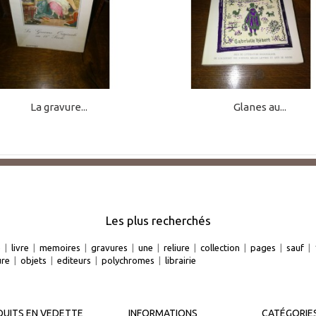
La gravure...
Glanes au...
Les plus recherchés
e
|
livre
|
memoires
|
gravures
|
une
|
reliure
|
collection
|
pages
|
sauf
|
ure
|
objets
|
editeurs
|
polychromes
|
librairie
UITS EN VEDETTE
INFORMATIONS
CATÉGORIE