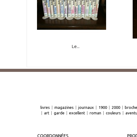
Le...
livres
|
magazines
|
journaux
|
1900
|
2000
|
broch
|
art
|
garde
|
excellent
|
roman
|
couleurs
|
avent
COORDONNÉES
PROD