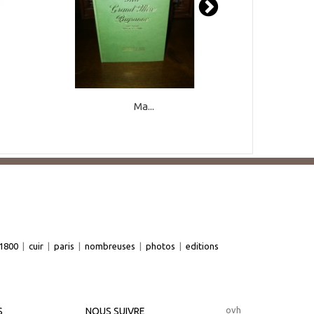
Ma...
1800
|
cuir
|
paris
|
nombreuses
|
photos
|
editions
ovh
S
NOUS SUIVRE