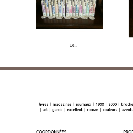
Le...
livres
|
magazines
|
journaux
|
1900
|
2000
|
broch
|
art
|
garde
|
excellent
|
roman
|
couleurs
|
avent
COORDONNÉES
PROD