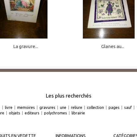
La gravure...
Glanes au...
Les plus recherchés
e
|
livre
|
memoires
|
gravures
|
une
|
reliure
|
collection
|
pages
|
sauf
|
ure
|
objets
|
editeurs
|
polychromes
|
librairie
UITS EN VEDETTE
INFORMATIONS
CATÉGORIE