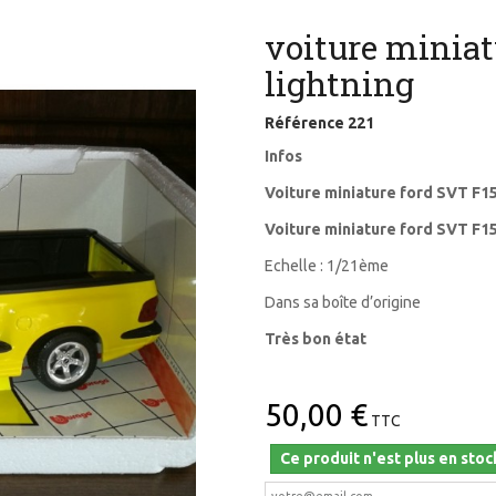
voiture minia
lightning
Référence
221
Infos
Voiture miniature ford SVT F15
Voiture miniature ford SVT F1
Echelle : 1/21ème
Dans sa boîte d’origine
Très bon état
50,00 €
TTC
Ce produit n'est plus en stoc