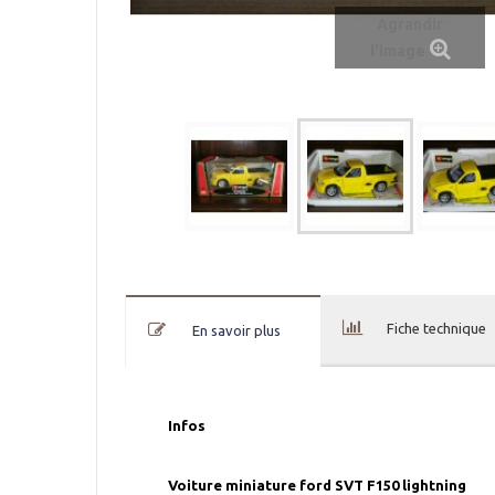
Agrandir
l'image
Fiche technique
En savoir plus
Infos
Voiture miniature ford SVT F150 lightning