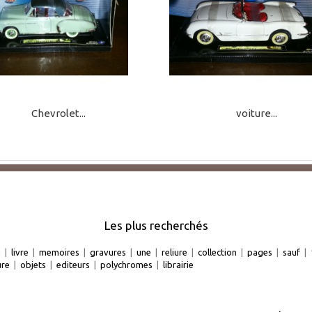
Chevrolet...
voiture...
Les plus recherchés
e
|
livre
|
memoires
|
gravures
|
une
|
reliure
|
collection
|
pages
|
sauf
|
ure
|
objets
|
editeurs
|
polychromes
|
librairie