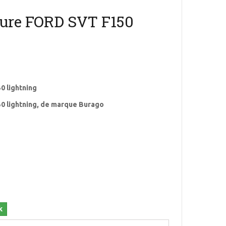
ture FORD SVT F150
0 lightning
50 lightning, de marque Burago
k