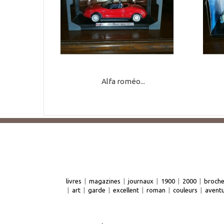
Alfa roméo...
livres
|
magazines
|
journaux
|
1900
|
2000
|
broch
|
art
|
garde
|
excellent
|
roman
|
couleurs
|
avent