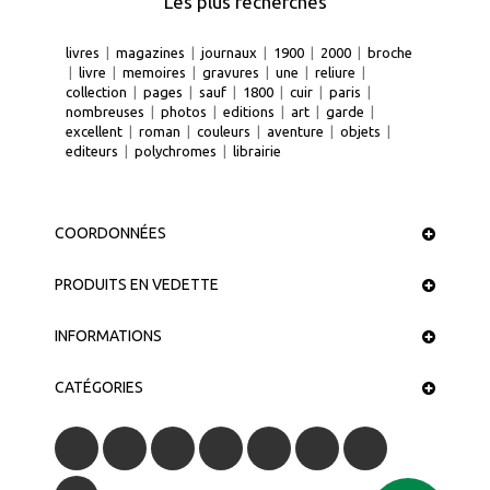
Les plus recherchés
livres
|
magazines
|
journaux
|
1900
|
2000
|
broche
|
livre
|
memoires
|
gravures
|
une
|
reliure
|
collection
|
pages
|
sauf
|
1800
|
cuir
|
paris
|
nombreuses
|
photos
|
editions
|
art
|
garde
|
excellent
|
roman
|
couleurs
|
aventure
|
objets
|
editeurs
|
polychromes
|
librairie
COORDONNÉES
PRODUITS EN VEDETTE
INFORMATIONS
CATÉGORIES