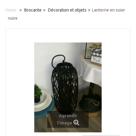
Home
>
Brocante
>
Décoration et objets
>
Lanterne en osier
noire
Agrandir
l'image