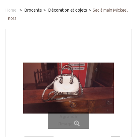
Home
>
Brocante
>
Décoration et objets
>
Sac à main Mickael
Kors
Agrandir
l'image