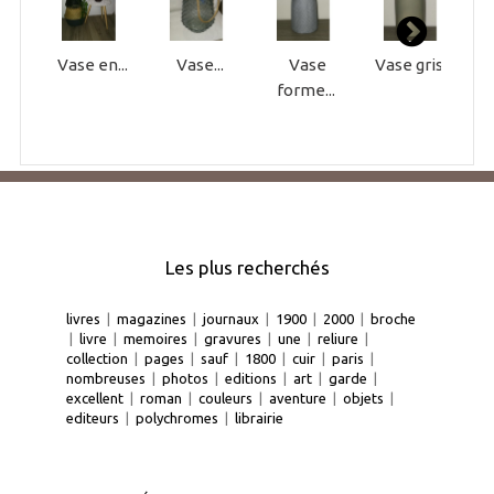
Vase en...
Vase...
Vase
Vase gris...
P
forme...
Les plus recherchés
livres
|
magazines
|
journaux
|
1900
|
2000
|
broche
|
livre
|
memoires
|
gravures
|
une
|
reliure
|
collection
|
pages
|
sauf
|
1800
|
cuir
|
paris
|
nombreuses
|
photos
|
editions
|
art
|
garde
|
excellent
|
roman
|
couleurs
|
aventure
|
objets
|
editeurs
|
polychromes
|
librairie