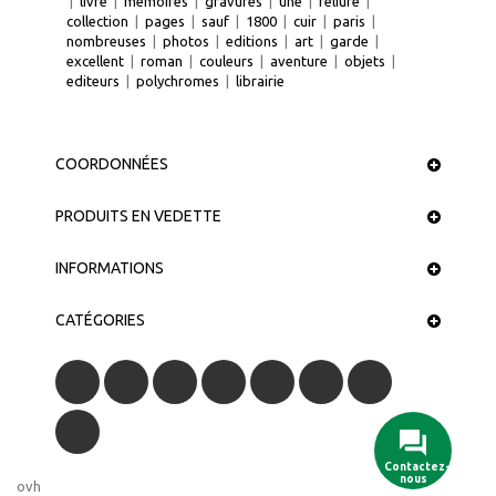
|
livre
|
memoires
|
gravures
|
une
|
reliure
|
collection
|
pages
|
sauf
|
1800
|
cuir
|
paris
|
nombreuses
|
photos
|
editions
|
art
|
garde
|
excellent
|
roman
|
couleurs
|
aventure
|
objets
|
editeurs
|
polychromes
|
librairie
COORDONNÉES
PRODUITS EN VEDETTE
INFORMATIONS
CATÉGORIES
ovh