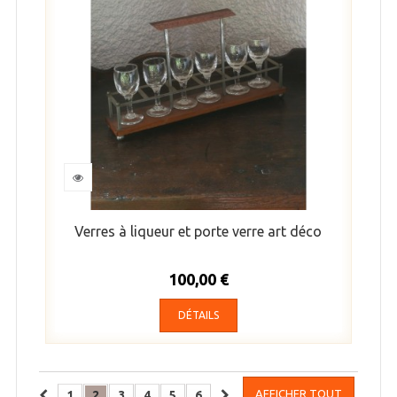
Verres à liqueur et porte verre art déco
100,00 €
DÉTAILS
AFFICHER TOUT
1
2
3
4
5
6