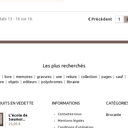
tats 13 - 16 sur 16.
Précédent
1
Les plus recherchés
e
|
livre
|
memoires
|
gravures
|
une
|
reliure
|
collection
|
pages
|
sauf
|
ure
|
objets
|
editeurs
|
polychromes
|
librairie
UITS EN VEDETTE
INFORMATIONS
CATÉGORIE
Contactez-nous
Brocante
L'école de
Saumur...
Mentions légales
25,00 €
Conditions d'utilisation