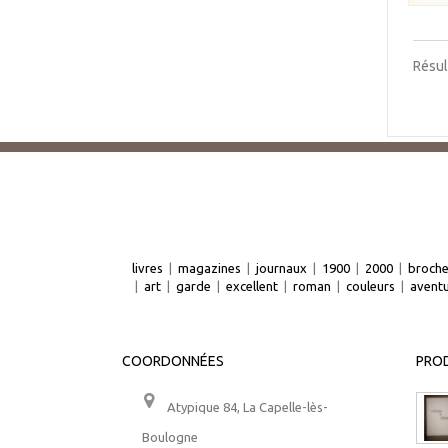
Résul
livres
|
magazines
|
journaux
|
1900
|
2000
|
broch
|
art
|
garde
|
excellent
|
roman
|
couleurs
|
avent
COORDONNÉES
PROD
Atypique 84, La Capelle-lès-
Boulogne