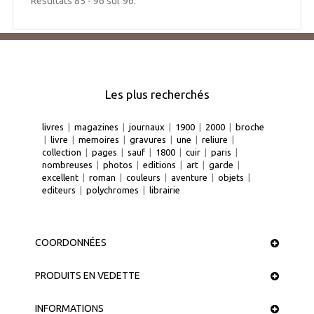
Résultats 85 - 96 sur 96.
Les plus recherchés
livres
|
magazines
|
journaux
|
1900
|
2000
|
broche
|
livre
|
memoires
|
gravures
|
une
|
reliure
|
collection
|
pages
|
sauf
|
1800
|
cuir
|
paris
|
nombreuses
|
photos
|
editions
|
art
|
garde
|
excellent
|
roman
|
couleurs
|
aventure
|
objets
|
editeurs
|
polychromes
|
librairie
COORDONNÉES
PRODUITS EN VEDETTE
INFORMATIONS