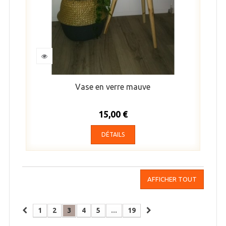
Vase en verre mauve
15,00 €
DÉTAILS
AFFICHER TOUT
1
2
3
4
5
...
19